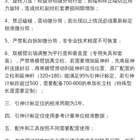
3、旋转力度：轻旋滑动微分筒行走，前端和终止端切忌用
力旋转，造成丝杠副丝杠套磨损间隙增加；
4、禁忌磕碰，震动微分筒；若出现以上情况必须重新标定
校准微分筒；
5、严禁私自拆卸微分筒，非专业技术精度不可恢复；
6、双横臂出场调整为平行度和垂直度（专用夹具和套
装），严禁将横臂脱离立柱。若需要增加延伸杆，先将延伸
杆连接好后，再将横臂滑动到延伸杆适当位置。原厂配置的
立柱和延伸杆（320+180）能满足95%引伸计标定。若引伸
计标距超过500，需要配备700-800的单加长立柱（特殊型
长度需要定制）；
三、引伸计标定仪的校准周期为1年。
四、引伸计标定仪使用参考计量单位校准数据；
五、配件和工具按照不同需要配置使用；